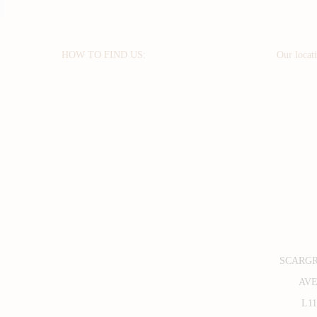
HOW TO FIND US:
Our locat
SCARG
AV
L1