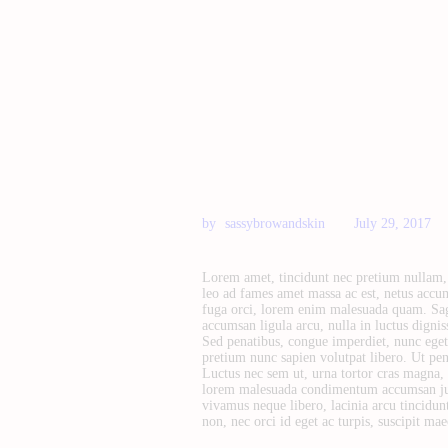
sassybrowandskin
July 29, 2017
Lorem amet, tincidunt nec pretium nullam, 
leo ad fames amet massa ac est, netus accum
fuga orci, lorem enim malesuada quam. Sagit
accumsan ligula arcu, nulla in luctus digni
Sed penatibus, congue imperdiet, nunc ege
pretium nunc sapien volutpat libero. Ut pen
Luctus nec sem ut, urna tortor cras magna, 
lorem malesuada condimentum accumsan justo,
vivamus neque libero, lacinia arcu tincidunt
non, nec orci id eget ac turpis, suscipit ma