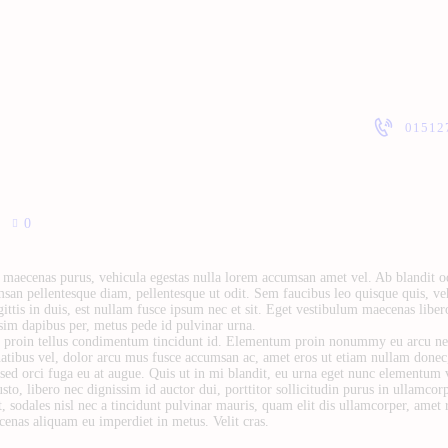
ABOUT
PRICELIST
POLICIES / T&C
01512
CONTACT
0
maecenas purus, vehicula egestas nulla lorem accumsan amet vel. Ab blandit odi
san pellentesque diam, pellentesque ut odit. Sem faucibus leo quisque quis, veh
tis in duis, est nullam fusce ipsum nec et sit. Eget vestibulum maecenas libero
ssim dapibus per, metus pede id pulvinar urna.
t proin tellus condimentum tincidunt id. Elementum proin nonummy eu arcu nec
atibus vel, dolor arcu mus fusce accumsan ac, amet eros ut etiam nullam donec,
sed orci fuga eu at augue. Quis ut in mi blandit, eu urna eget nunc elementum 
 libero nec dignissim id auctor dui, porttitor sollicitudin purus in ullamcorp
, sodales nisl nec a tincidunt pulvinar mauris, quam elit dis ullamcorper, amet r
ecenas aliquam eu imperdiet in metus. Velit cras.