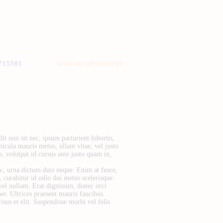
715581
MAKE AN APPOINTMENT
t non sit nec, ipsum parturient lobortis,
icula mauris metus, ullam vitae, vel justo
, volutpat id cursus ante justo quam in,
, urna dictum duis neque. Enim at fusce,
 curabitur id odio dui metus scelerisque.
vel nullam. Erat dignissim, donec orci
er. Ultrices praesent mauris faucibus
isus et elit. Suspendisse morbi vel felis