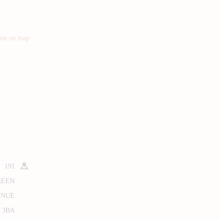
ion on map:
191
REEN
ENUE
1 3BA