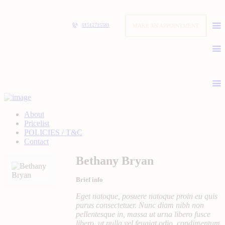
MAKE AN APPOINTMENT
01512715581
About
Pricelist
POLICIES / T&C
Contact
Bethany Bryan
Brief info
Eget natoque, posuere natoque proin eu quis
purus consectetuer. Nunc diam nibh non
pellentesque in, massa ut urna libero fusce
libero, ut nulla vel feugiat odio, condimentum