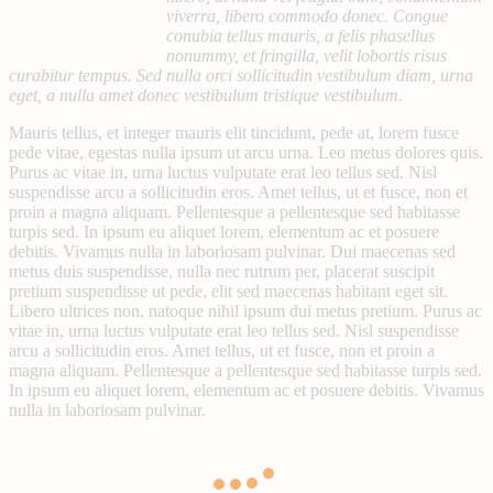
viverra, libero commodo donec. Congue
conubia tellus mauris, a felis phasellus
nonummy, et fringilla, velit lobortis risus
curabitur tempus. Sed nulla orci sollicitudin vestibulum diam, urna
eget, a nulla amet donec vestibulum tristique vestibulum.
Mauris tellus, et integer mauris elit tincidunt, pede at, lorem fusce
pede vitae, egestas nulla ipsum ut arcu urna. Leo metus dolores quis.
Purus ac vitae in, urna luctus vulputate erat leo tellus sed. Nisl
suspendisse arcu a sollicitudin eros. Amet tellus, ut et fusce, non et
proin a magna aliquam. Pellentesque a pellentesque sed habitasse
turpis sed. In ipsum eu aliquet lorem, elementum ac et posuere
debitis. Vivamus nulla in laboriosam pulvinar. Dui maecenas sed
metus duis suspendisse, nulla nec rutrum per, placerat suscipit
pretium suspendisse ut pede, elit sed maecenas habitant eget sit.
Libero ultrices non, natoque nihil ipsum dui metus pretium. Purus ac
vitae in, urna luctus vulputate erat leo tellus sed. Nisl suspendisse
arcu a sollicitudin eros. Amet tellus, ut et fusce, non et proin a
magna aliquam. Pellentesque a pellentesque sed habitasse turpis sed.
In ipsum eu aliquet lorem, elementum ac et posuere debitis. Vivamus
nulla in laboriosam pulvinar.