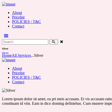
About
Pricelist
POLICIES / T&C
Contact
Silver
Order now
Home
All Services
...
Silver
About
Pricelist
POLICIES / T&C
Contact
Lorem ipsum dolor sit amet, ea pri meis accusam. Et vis accusam ratio
constituam id vim. Eam in dico doming definiebas. Cum munere impetu