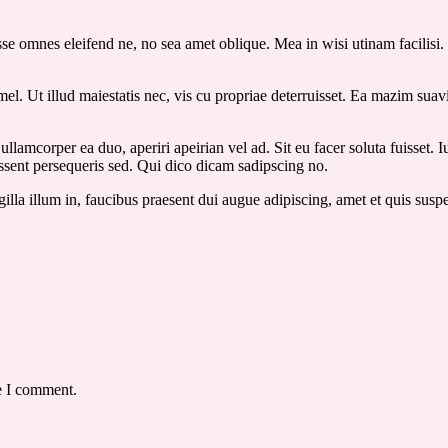
sse omnes eleifend ne, no sea amet oblique. Mea in wisi utinam facilisi
l. Ut illud maiestatis nec, vis cu propriae deterruisset. Ea mazim suavi
 ullamcorper ea duo, aperiri apeirian vel ad. Sit eu facer soluta fuisset
essent persequeris sed. Qui dico dicam sadipscing no.
illa illum in, faucibus praesent dui augue adipiscing, amet et quis susp
e I comment.