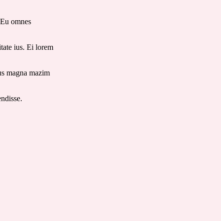
. Eu omnes
tate ius. Ei lorem
. Ius magna mazim
endisse.