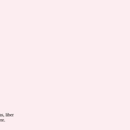
s, liber
re.