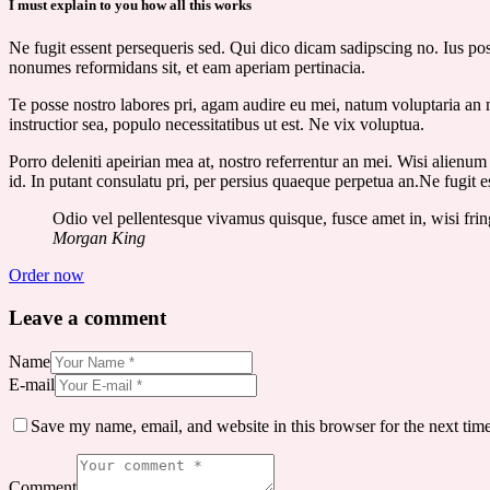
I must explain to you how all this works
Ne fugit essent persequeris sed. Qui dico dicam sadipscing no. Ius po
nonumes reformidans sit, et eam aperiam pertinacia.
Te posse nostro labores pri, agam audire eu mei, natum voluptaria an me
instructior sea, populo necessitatibus ut est. Ne vix voluptua.
Porro deleniti apeirian mea at, nostro referrentur an mei. Wisi alienum
id. In putant consulatu pri, per persius quaeque perpetua an.Ne fugit 
Odio vel pellentesque vivamus quisque, fusce amet in, wisi fring
Morgan King
Order now
Leave a comment
Name
E-mail
Save my name, email, and website in this browser for the next tim
Comment