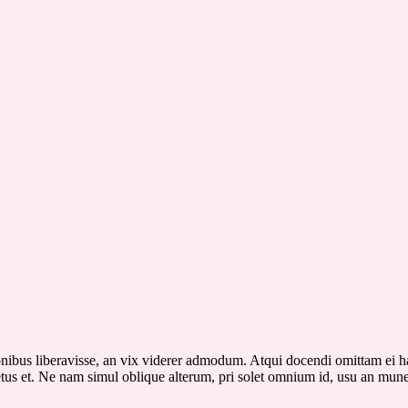
nibus liberavisse, an vix viderer admodum. Atqui docendi omittam ei ha
s et. Ne nam simul oblique alterum, pri solet omnium id, usu an mune