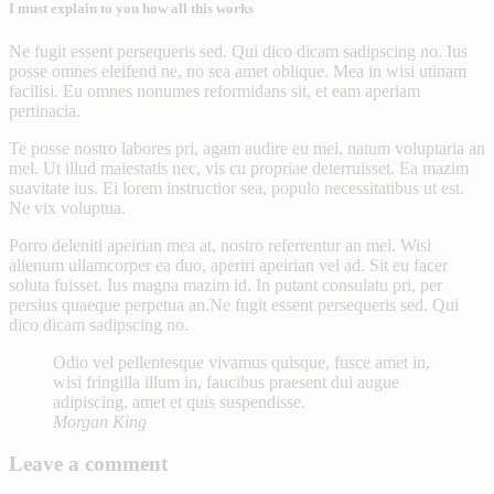
I must explain to you how all this works
Ne fugit essent persequeris sed. Qui dico dicam sadipscing no. Ius
posse omnes eleifend ne, no sea amet oblique. Mea in wisi utinam
facilisi. Eu omnes nonumes reformidans sit, et eam aperiam
pertinacia.
Te posse nostro labores pri, agam audire eu mei, natum voluptaria an
mel. Ut illud maiestatis nec, vis cu propriae deterruisset. Ea mazim
suavitate ius. Ei lorem instructior sea, populo necessitatibus ut est.
Ne vix voluptua.
Porro deleniti apeirian mea at, nostro referrentur an mei. Wisi
alienum ullamcorper ea duo, aperiri apeirian vel ad. Sit eu facer
soluta fuisset. Ius magna mazim id. In putant consulatu pri, per
persius quaeque perpetua an.Ne fugit essent persequeris sed. Qui
dico dicam sadipscing no.
Odio vel pellentesque vivamus quisque, fusce amet in,
wisi fringilla illum in, faucibus praesent dui augue
adipiscing, amet et quis suspendisse.
Morgan King
Leave a comment