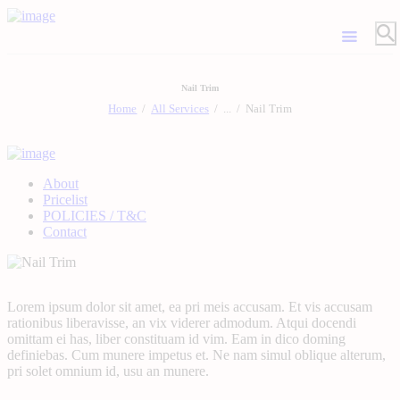
Nail Trim
Home
All Services
...
Nail Trim
About
Pricelist
POLICIES / T&C
Contact
Lorem ipsum dolor sit amet, ea pri meis accusam. Et vis accusam
rationibus liberavisse, an vix viderer admodum. Atqui docendi
omittam ei has, liber constituam id vim. Eam in dico doming
definiebas. Cum munere impetus et. Ne nam simul oblique alterum,
pri solet omnium id, usu an munere.